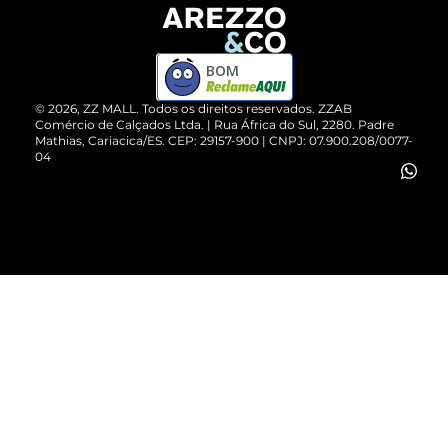
Devolução do Produto
ZZ MALL é confiável
Compre pelo WhatsApp
ZZPay
BOM
Cartão Presente
©
2026
, ZZ MALL. Todos os direitos reservados.
ZZAB
Comércio de Calçados Ltda. | Rua África do Sul, 2280. Padre
Mathias, Cariacica/ES. CEP: 29157-900 | CNPJ: 07.900.208/0077-
Vendas Corporativas
04