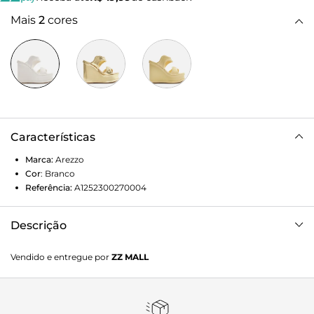
Mais
2
cores
Características
Marca:
Arezzo
Cor
:
Branco
Referência:
A1252300270004
Descrição
Sandália branca de couro. O sapato tem salto alto
Vendido e entregue por
ZZ MALL
plataforma e formato arredondado na ponta. Traz tiras
largas e em formato curvo sobre os dedos e a parte
superior do pé. Com palmilha bege e inscrição do nome da
marca.