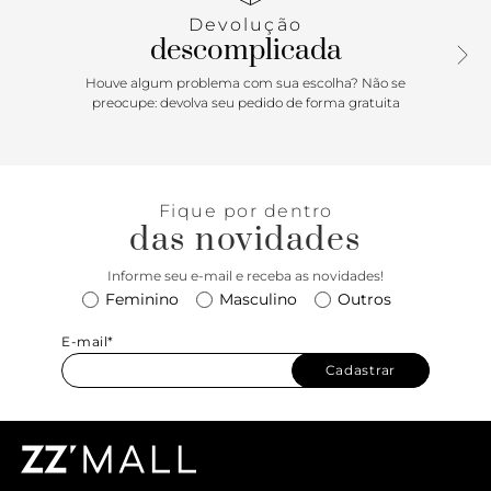
Devolução
descomplicada
Houve algum problema com sua escolha? Não se
preocupe: devolva seu pedido de forma gratuita
Fique por dentro
das novidades
Informe seu e-mail e receba as novidades!
Feminino
Masculino
Outros
E-mail*
Cadastrar