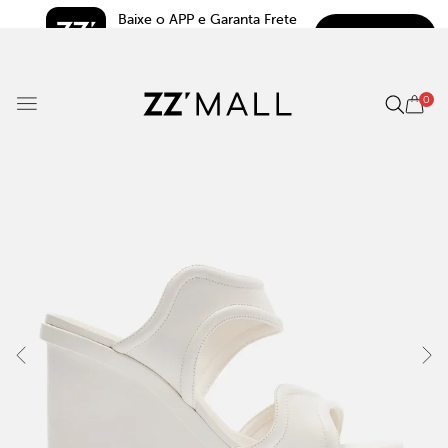
Baixe o APP e Garanta Frete 
BAIXAR
Grátis*
5.0
0