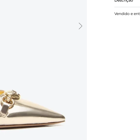
Descrição
Sandália P
Vendido e en