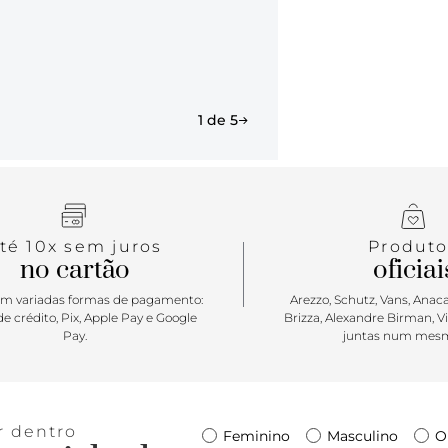
1 de 5
té 10x sem juros
Produto
no cartão
oficiai
m variadas formas de pagamento:
Arezzo, Schutz, Vans, Anacap
e crédito, Pix, Apple Pay e Google
Brizza, Alexandre Birman, V
Pay.
juntas num mesm
r dentro
Feminino
Masculino
O