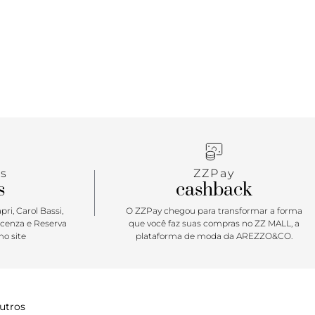
s
ZZPay
s
cashback
ri, Carol Bassi,
O ZZPay chegou para transformar a forma
icenza e Reserva
que você faz suas compras no ZZ MALL, a
o site
plataforma de moda da AREZZO&CO.
utros