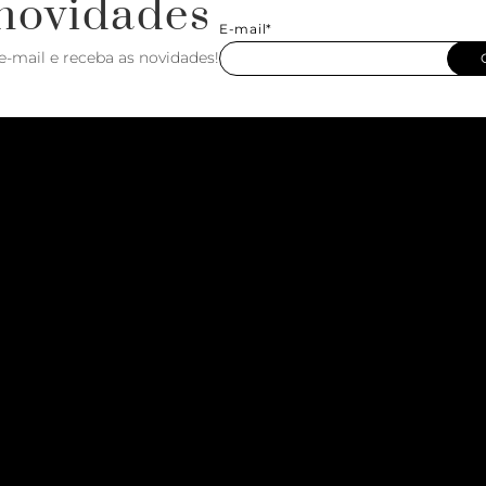
novidades
E-mail*
e-mail e receba as novidades!