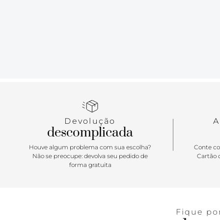
Devolução
A
descomplicada
Houve algum problema com sua escolha?
Conte co
Não se preocupe: devolva seu pedido de
Cartão d
forma gratuita
Fique po