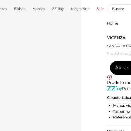
otas
Bolsas
Marcas
ZZ pay
Magazzine
Sale
Home
VICENZA
SANDÁLIA 
Produto indis
Avise
Produto ind
Rece
Característic
Marca:
Vi
Tamanho 
Referência