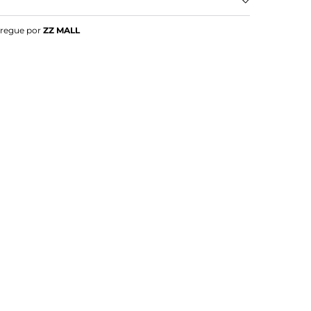
andora Dourado
tregue por
ZZ MALL