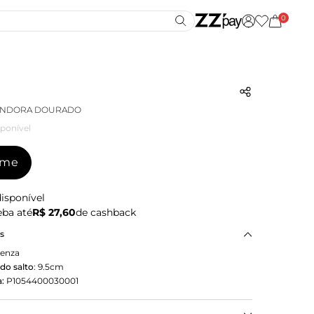
0
PANDORA DOURADO
ponível
-me
isponível
ba até
R$ 27,60
de cashback
as
cenza
do salto
:
9.5cm
:
P1054400030001