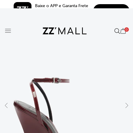
Baixe o APP e Garanta Frete 
BAIXAR
Grátis*
5.0
0