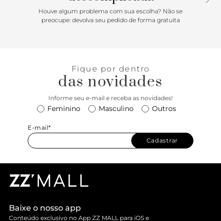
Houve algum problema com sua escolha? Não se
preocupe: devolva seu pedido de forma gratuita
Fique por dentro
das novidades
Informe seu e-mail e receba as novidades!
Feminino
Masculino
Outros
E-mail*
Cadastrar
Baixe o nosso app
Conteúdo exclusivo no App ZZ MALL para iOS e