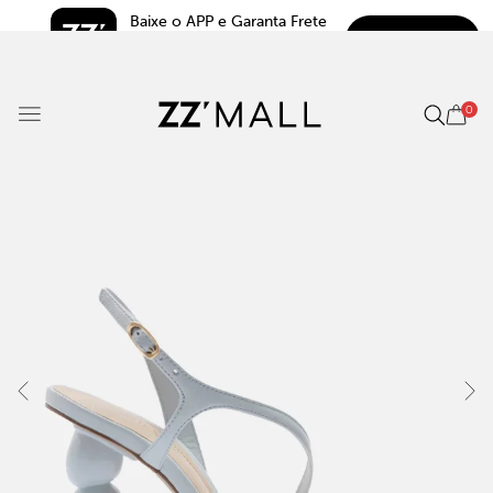
Baixe o APP e Garanta Frete 
BAIXAR
Grátis*
5.0
0