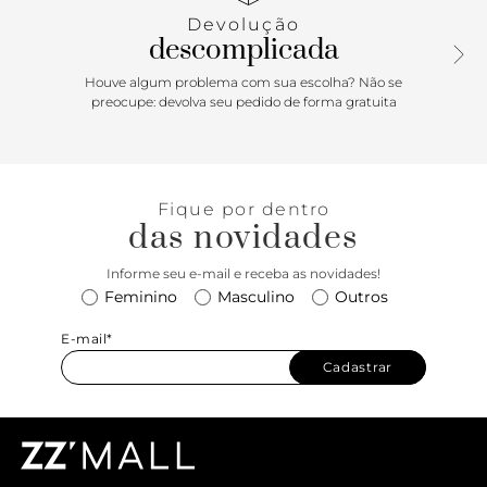
palmilha bege e inscrição do nome da marca. A sandália
Devolução
exibe todo o pé.
descomplicada
Houve algum problema com sua escolha? Não se
preocupe: devolva seu pedido de forma gratuita
Fique por dentro
das novidades
Informe seu e-mail e receba as novidades!
Feminino
Masculino
Outros
E-mail*
Cadastrar