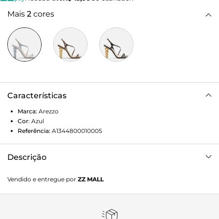
Mais
2
cores
Características
Marca:
Arezzo
Cor
:
Azul
Referência:
A1344800010005
Descrição
Sandália feminina azul-clara de couro. O sapato tem salto
Vendido e entregue por
ZZ MALL
alto geométrico azul, formado por esferas, e ponta
quadrada. Traz tira fina sobre os dedos. Possui tira fina que
sai de uma das laterais, cruza a parte superior do pé,
contorna o calcanhar e fecha em fivela lateral. Com