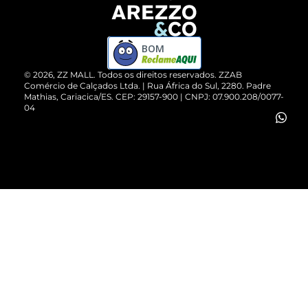
Devolução do Produto
ZZ MALL é confiável
Compre pelo WhatsApp
ZZPay
BOM
Cartão Presente
©
2026
, ZZ MALL. Todos os direitos reservados.
ZZAB
Comércio de Calçados Ltda. | Rua África do Sul, 2280. Padre
Mathias, Cariacica/ES. CEP: 29157-900 | CNPJ: 07.900.208/0077-
Vendas Corporativas
04