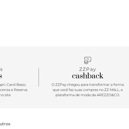
s
ZZPay
s
cashback
ri, Carol Bassi,
O ZZPay chegou para transformar a forma
icenza e Reserva
que você faz suas compras no ZZ MALL, a
o site
plataforma de moda da AREZZO&CO.
utros