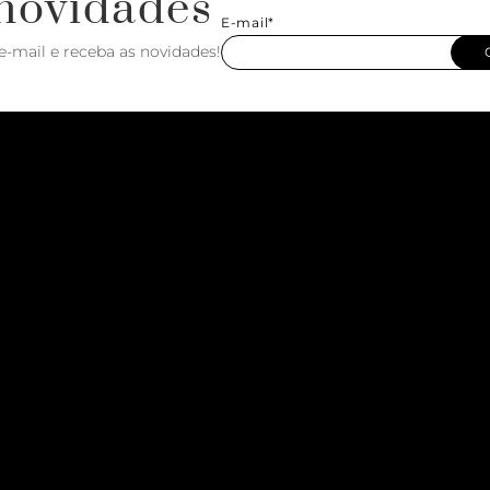
novidades
E-mail*
e-mail e receba as novidades!