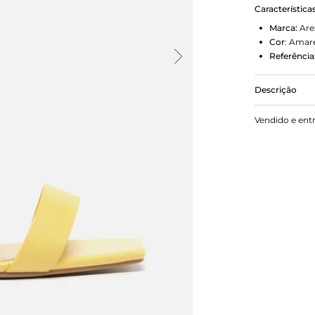
Característica
Marca:
Are
Cor
:
Amar
Referência
Descrição
Sandália fe
Vendido e ent
com adorno 
dedos e na 
sandália e i
pé.