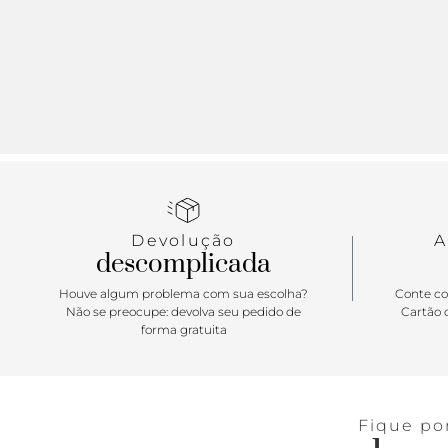
Devolução
A
descomplicada
Houve algum problema com sua escolha?
Conte co
Não se preocupe: devolva seu pedido de
Cartão d
forma gratuita
Fique po