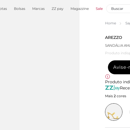
otas
Bolsas
Marcas
ZZ pay
Magazzine
Sale
Home
Sa
AREZZO
SANDÁLIA AM
Produto indis
Avise
Produto ind
Rece
Mais
2
cores