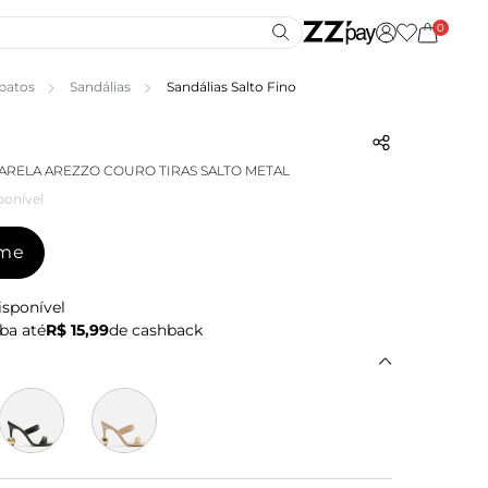
0
patos
Sandálias
Sandálias Salto Fino
ARELA AREZZO COURO TIRAS SALTO METAL
ponível
-me
isponível
ba até
R$ 15,99
de cashback