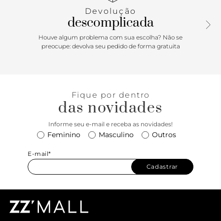
Devolução
descomplicada
Houve algum problema com sua escolha? Não se
preocupe: devolva seu pedido de forma gratuita
Fique por dentro
das novidades
Informe seu e-mail e receba as novidades!
Feminino
Masculino
Outros
E-mail*
Cadastrar