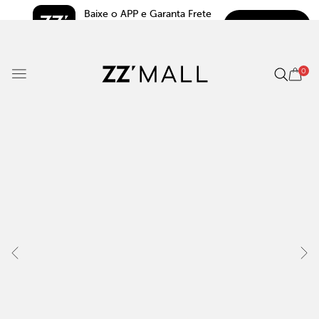
Baixe o APP e Garanta Frete 
BAIXAR
Grátis*
5.0
0