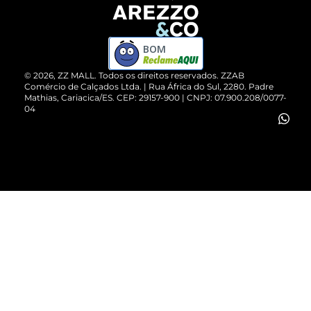
Devolução do Produto
ZZ MALL é confiável
Compre pelo WhatsApp
ZZPay
BOM
Cartão Presente
©
2026
, ZZ MALL. Todos os direitos reservados.
ZZAB
Comércio de Calçados Ltda. | Rua África do Sul, 2280. Padre
Mathias, Cariacica/ES. CEP: 29157-900 | CNPJ: 07.900.208/0077-
Vendas Corporativas
04