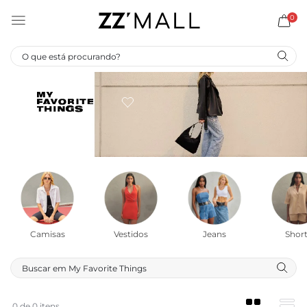
0
Camisas
Vestidos
Jeans
Short
0 de 0 itens