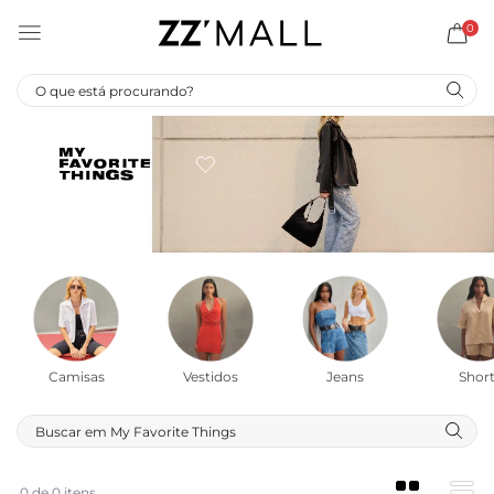
0
Camisas
Vestidos
Jeans
Short
0 de 0 itens