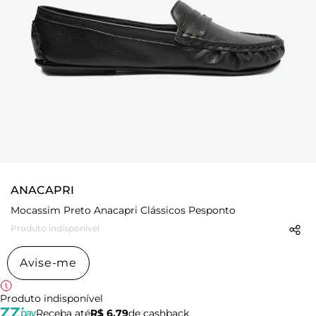
ANACAPRI
Mocassim Preto Anacapri Clássicos Pesponto
Produto indisponível
Avise-me
Produto indisponível
Receba até
R$ 6,79
de cashback