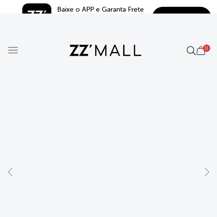
Baixe o APP e Garanta Frete 
BAIXAR
Grátis*
5.0
0