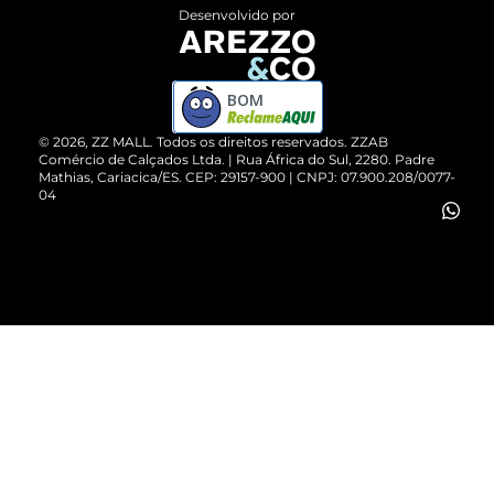
Entrega
ZZ Influ
Desenvolvido por
Devolução do Produto
ZZ MALL é confiável
Compre pelo WhatsApp
ZZPay
BOM
Cartão Presente
©
2026
, ZZ MALL. Todos os direitos reservados.
ZZAB
Comércio de Calçados Ltda. | Rua África do Sul, 2280. Padre
Mathias, Cariacica/ES. CEP: 29157-900 | CNPJ: 07.900.208/0077-
Vendas Corporativas
04