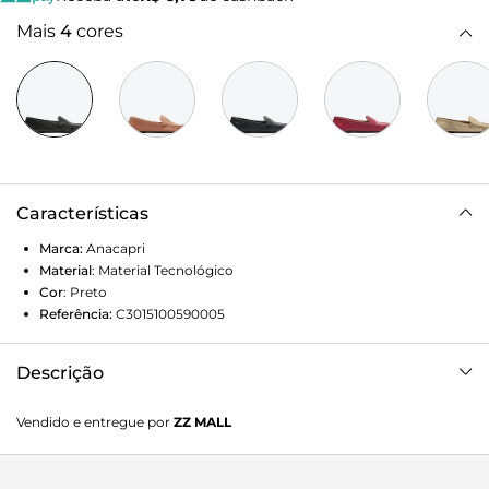
Mais
4
cores
Características
Marca:
Anacapri
Material
:
Material Tecnológico
Cor
:
Preto
Referência:
C3015100590005
Descrição
Mocassim Anacapri de material similar a couro preto.
Vendido e entregue por
ZZ MALL
Possui detalhe de costura em pesponto aparente por todo
o cabedal e aplicação de tira com recorte vazado na
gáspea. Com palmilha nude e inscrição do nome da marca.