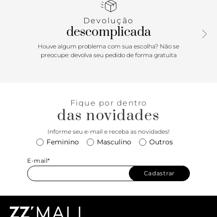
Porque Apostar: Mocassim feminino é a escolha certa para
Devolução
compor looks descomplicados. Vem para a temporada para
descomplicada
arrematar looks com sofisticação. Inspiração no guarda-
roupa masculino, o mocassim Anacapri traz composições
Houve algum problema com sua escolha? Não se
versáteis, sem abrir mão do conforto e da praticidade. Com
preocupe: devolva seu pedido de forma gratuita
shape clássico e design de recorte vazado na tira, ele
complementa aquele look bem moderninho e urbano e em
produções mais estruturadas para usar no trabalho.
Fique por dentro
das novidades
Informe seu e-mail e receba as novidades!
Feminino
Masculino
Outros
E-mail*
Cadastrar