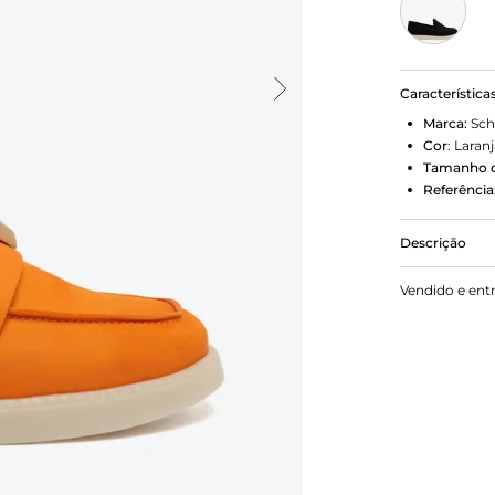
Característica
Marca:
Sch
Cor
:
Laranj
Tamanho d
Referência
Descrição
Com solado
Vendido e ent
cor laranja 
casual para
arremata o d
fácil calce, 