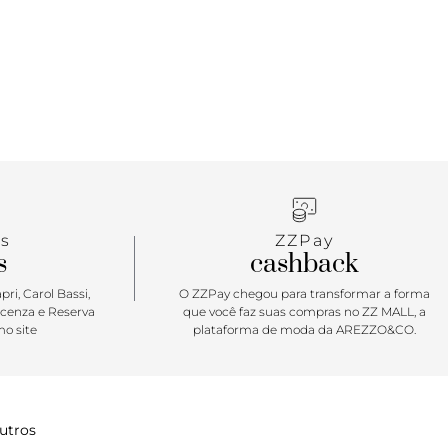
s
ZZPay
s
cashback
ri, Carol Bassi,
O ZZPay chegou para transformar a forma
icenza e Reserva
que você faz suas compras no ZZ MALL, a
o site
plataforma de moda da AREZZO&CO.
utros