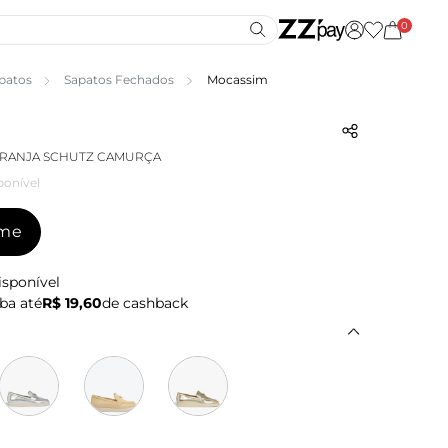
0
patos
Sapatos Fechados
Mocassim
ARANJA SCHUTZ CAMURÇA
ponível
-me
isponível
ba até
R$ 19,60
de cashback