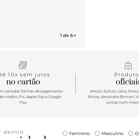
1 de 6
té 10x sem juros
Produto
no cartão
oficiai
m variadas formas de pagamento:
Arezzo, Schutz, Vans, Anacap
e crédito, Pix, Apple Pay e Google
Brizza, Alexandre Birman, V
Pay.
juntas num mesm
r dentro
Feminino
Masculino
O