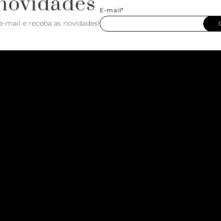
novidades
E-mail*
e-mail e receba as novidades!