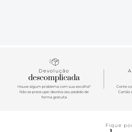
Devolução
A
descomplicada
Houve algum problema com sua escolha?
Conte co
Não se preocupe: devolva seu pedido de
Cartão d
forma gratuita
Fique po