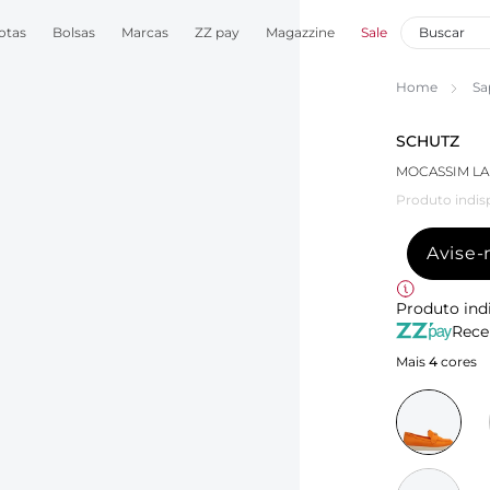
otas
Bolsas
Marcas
ZZ pay
Magazzine
Sale
Home
Sa
SCHUTZ
MOCASSIM L
Produto indis
Avise
Produto ind
Rece
Mais
4
cores