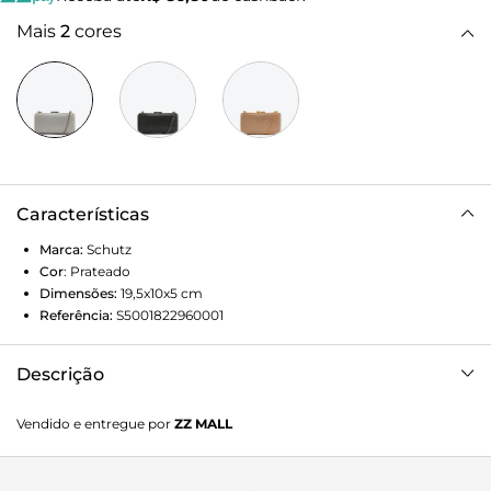
Mais
2
cores
Características
Marca:
Schutz
Cor
:
Prateado
Dimensões:
19,5x10x5
cm
Referência:
S5001822960001
Descrição
Essa bolsa bolsa é puro glamour! Feita em malha cristal e
Vendido e entregue por
ZZ MALL
na cor prata, é o complemento perfeito para um visual
sofisticado. Versátil, pode ser usada com a alça transversal
ou como clutch. Comprimento da alça tiracolo: 55 cm |