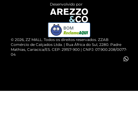
Entrega
ZZ Influ
Desenvolvido por
Devolução do Produto
ZZ MALL é confiável
Compre pelo WhatsApp
ZZPay
BOM
Cartão Presente
©
2026
, ZZ MALL. Todos os direitos reservados.
ZZAB
Comércio de Calçados Ltda. | Rua África do Sul, 2280. Padre
Mathias, Cariacica/ES. CEP: 29157-900 | CNPJ: 07.900.208/0077-
Vendas Corporativas
04