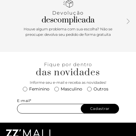
Largura da alça tiracolo: 0,5 cm.
Devolução
descomplicada
Houve algum problema com sua escolha? Não se
preocupe: devolva seu pedido de forma gratuita
Fique por dentro
das novidades
Informe seu e-mail e receba as novidades!
Feminino
Masculino
Outros
E-mail*
Cadastrar