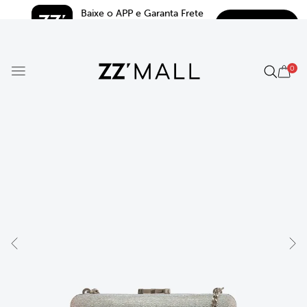
Baixe o APP e Garanta Frete 
BAIXAR
Grátis*
5.0
0