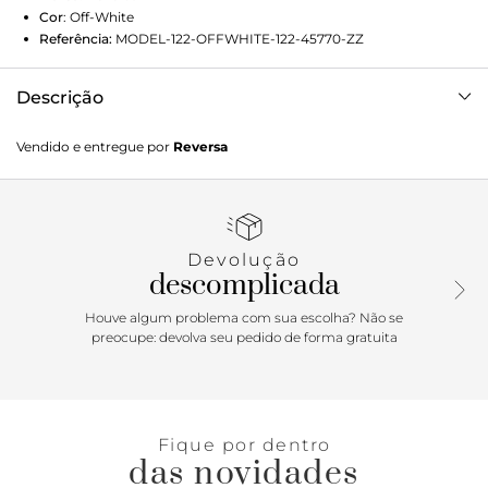
Cor
:
Off-White
Referência:
MODEL-122-OFFWHITE-122-45770-ZZ
Descrição
Apresentamos a Calça Tricot Canelado. Com textura de
Vendido e entregue por
Reversa
linho, possui pernas amplas e regulagem através de ajuste
na cintura. Combine com uma blusa de tricot e um par de
botas para um look casual e elegante. A modelo tem 1,77 de
altura, 79 de busto e veste 36.
Devolução
descomplicada
Houve algum problema com sua escolha? Não se
preocupe: devolva seu pedido de forma gratuita
Fique por dentro
das novidades