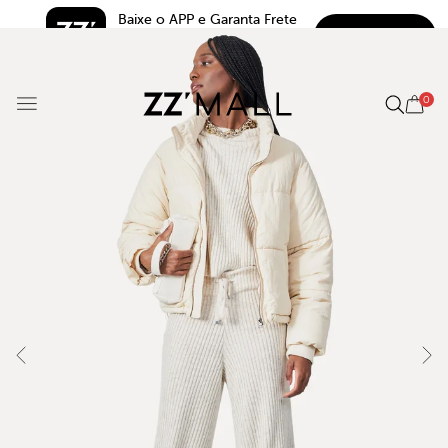
Baixe o APP e Garanta Frete 
BAIXAR
Grátis*
5.0
0