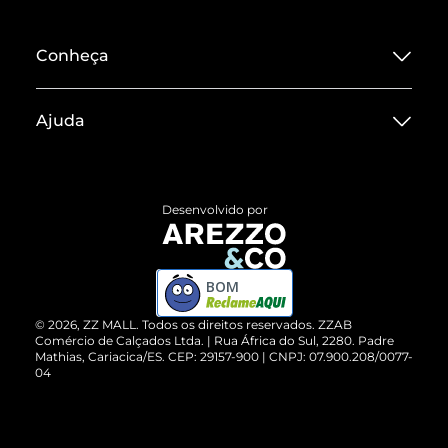
Conheça
Sobre ZZ MALL
Ajuda
Termos de Uso
Central de Atendimento
Políticas de Privacidade
Entrega
ZZ Influ
Desenvolvido por
Devolução do Produto
ZZ MALL é confiável
Compre pelo WhatsApp
ZZPay
BOM
Cartão Presente
©
2026
, ZZ MALL. Todos os direitos reservados.
ZZAB
Comércio de Calçados Ltda. | Rua África do Sul, 2280. Padre
Mathias, Cariacica/ES. CEP: 29157-900 | CNPJ: 07.900.208/0077-
Vendas Corporativas
04