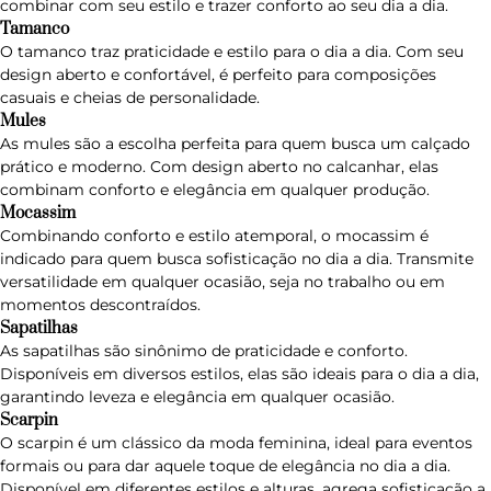
combinar com seu estilo e trazer conforto ao seu dia a dia.
Tamanco
O
tamanco
traz praticidade e estilo para o dia a dia. Com seu
design aberto e confortável, é perfeito para composições
casuais e cheias de personalidade.
Mules
As
mules
são a escolha perfeita para quem busca um calçado
prático e moderno. Com design aberto no calcanhar, elas
combinam conforto e elegância em qualquer produção.
Mocassim
Combinando conforto e estilo atemporal, o
mocassim
é
indicado para quem busca sofisticação no dia a dia. Transmite
versatilidade em qualquer ocasião, seja no trabalho ou em
momentos descontraídos.
Sapatilhas
As
sapatilhas
são sinônimo de praticidade e conforto.
Disponíveis em diversos estilos, elas são ideais para o dia a dia,
garantindo leveza e elegância em qualquer ocasião.
Scarpin
O
scarpin
é um clássico da moda feminina, ideal para eventos
formais ou para dar aquele toque de elegância no dia a dia.
Disponível em diferentes estilos e alturas, agrega sofisticação a