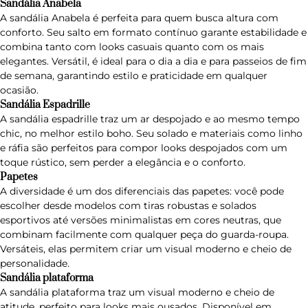
Sandália Anabela
A
sandália Anabela
é perfeita para quem busca altura com
conforto. Seu salto em formato contínuo garante estabilidade e
combina tanto com looks casuais quanto com os mais
elegantes. Versátil, é ideal para o dia a dia e para passeios de fim
de semana, garantindo estilo e praticidade em qualquer
ocasião.
Sandália Espadrille
A
sandália espadrille
traz um ar despojado e ao mesmo tempo
chic, no melhor estilo boho. Seu solado e materiais como linho
e ráfia são perfeitos para compor looks despojados com um
toque rústico, sem perder a elegância e o conforto.
Papetes
A diversidade é um dos diferenciais das
papetes
: você pode
escolher desde modelos com tiras robustas e solados
esportivos até versões minimalistas em cores neutras, que
combinam facilmente com qualquer peça do guarda-roupa.
Versáteis, elas permitem criar um visual moderno e cheio de
personalidade.
Sandália plataforma
A
sandália plataforma
traz um visual moderno e cheio de
atitude, perfeito para looks mais ousados. Disponível em