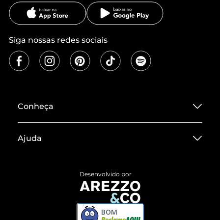
Siga nossas redes sociais
Conheça
Sobre ZZ MALL
Ajuda
Termos de Uso
Central de Atendimento
Políticas de Privacidade
Desenvolvido por
Entrega
ZZ Influ
Devolução do Produto
ZZ MALL é confiável
BOM
Compre pelo WhatsApp
ZZPay