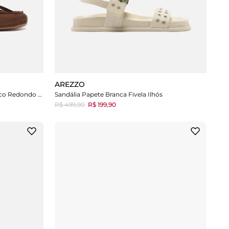
AREZZO
Mocassim Marrom Acamurçado Bico Redondo Lacinho
Sandália Papete Branca Fivela Ilhós
R$ 499,90
R$ 199,90