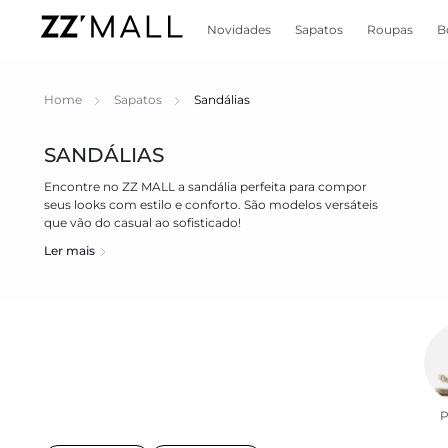
Novidades
Sapatos
Roupas
B
Home
Sapatos
Sandálias
SANDÁLIAS
Encontre no ZZ MALL a sandália perfeita para compor
seus looks com estilo e conforto. São modelos versáteis
que vão do casual ao sofisticado!
Ler mais
P