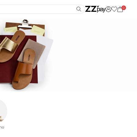
0
ino