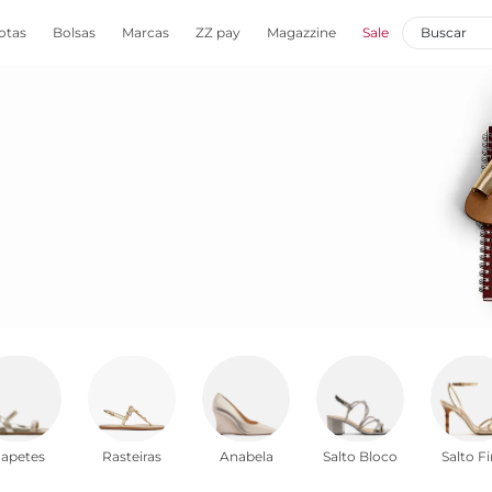
otas
Bolsas
Marcas
ZZ pay
Magazzine
Sale
apetes
Rasteiras
Anabela
Salto Bloco
Salto F