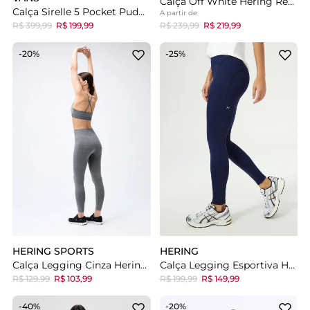
Calça Off White Hering Reta Cintura Alta Com Linho
Calça Sirelle 5 Pocket Puddle Upland Light Stonewash
A partir de
R$ 399,99
R$ 199,99
R$ 239,99
R$ 219,99
-20%
-25%
HERING SPORTS
HERING
Calça Legging Cinza Hering Esportiva Mescla
Calça Legging Esportiva Hering Azul
R$ 129,99
R$ 103,99
R$ 199,99
R$ 149,99
-40%
-20%