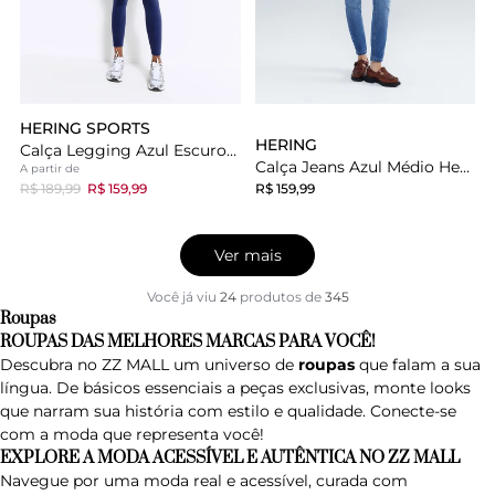
HERING SPORTS
HERING
Calça Legging Azul Escuro Hering Esportiva Básica
Calça Jeans Azul Médio Hering Básica Cintura Média Skinny
A partir de
R$ 189,99
R$ 159,99
R$ 159,99
Ver mais
Você já viu
24
produtos
de
345
Roupas
ROUPAS DAS MELHORES MARCAS PARA VOCÊ!
Descubra no ZZ MALL um universo de
roupas
que falam a sua
língua. De básicos essenciais a peças exclusivas, monte looks
que narram sua história com estilo e qualidade. Conecte-se
com a moda que representa você!
EXPLORE A MODA ACESSÍVEL E AUTÊNTICA NO ZZ MALL
Navegue por uma moda real e acessível, curada com