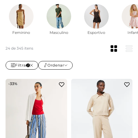
No ZZ MALL, encontrar a roupa perfeita é uma experiência
única e pessoal. Navegue por uma coleção que oferece
desde os essenciais do dia a dia até as peças para
momentos especiais, todas selecionadas para refletir as
últimas tendências.
Feminino
Masculino
Esportivo
Infant
Ler mais
24 de 345 itens
Filtrar
Ordenar
2
-33%