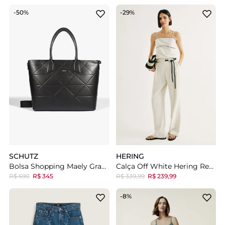
-50%
-29%
SCHUTZ
HERING
Bolsa Shopping Maely Grande Preta
Calça Off White Hering Reta Em Viscolinho Com Cinto
R$ 690
R$ 345
R$ 339,99
R$ 239,99
-8%