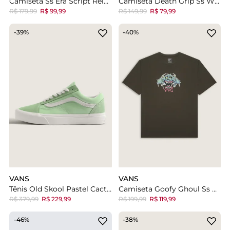
Camiseta Ss Era Script Relaxed Crop Faded Black
Camiseta Death Grip Ss White
R$ 179,99
R$ 99,99
R$ 149,99
R$ 79,99
-39%
-40%
VANS
VANS
Tênis Old Skool Pastel Cacti Green
Camiseta Goofy Ghoul Ss Coal Brown Halloween
R$ 379,99
R$ 229,99
R$ 199,99
R$ 119,99
-46%
-38%