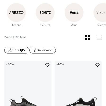
Aproveite descontos de até 70% em marcas como Arezzo,
Schutz, Anacapri, Vicenza e Vans! Ganhe 10% de cashback
em todas as compras e baixe o APP para ofertas
exclusivas. Não perca!
Ler mais
Arezzo
Schutz
Vans
Vicen
24 de 1932 itens
Filtrar
Ordenar
1
-40%
-20%