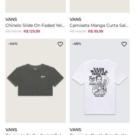
VANS
VANS
Chinelo Slide On Faded Yellow
Camiseta Manga Curta Salton Egret
R$ 199,99
R$ 129,99
R$ 149,99
R$ 99,99
-44%
-46%
VANS
VANS