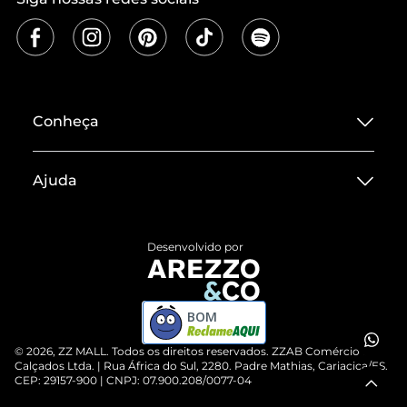
Conheça
Sobre ZZ MALL
Ajuda
Termos de Uso
Central de Atendimento
Políticas de Privacidade
Desenvolvido por
Entrega
ZZ Influ
Devolução do Produto
ZZ MALL é confiável
BOM
Compre pelo WhatsApp
ZZPay
©
2026
, ZZ MALL. Todos os direitos reservados.
ZZAB Comércio de
Cartão Presente
Calçados Ltda. | Rua África do Sul, 2280. Padre Mathias, Cariacica/ES.
CEP: 29157-900 | CNPJ: 07.900.208/0077-04
Vendas Corporativas