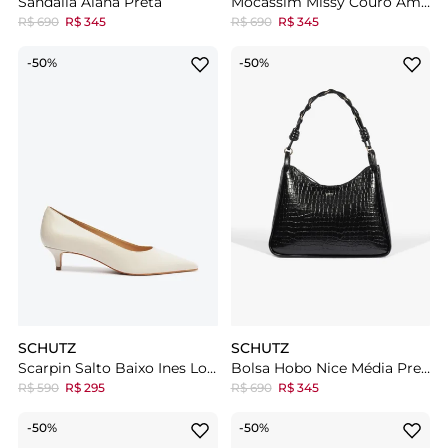
Sandália Alana Preta
Mocassim Missy Couro Amarelo
R$ 690
R$ 345
R$ 690
R$ 345
-50%
-50%
SCHUTZ
SCHUTZ
Scarpin Salto Baixo Ines Low Camurça Branca
Bolsa Hobo Nice Média Preta
R$ 590
R$ 295
R$ 690
R$ 345
-50%
-50%