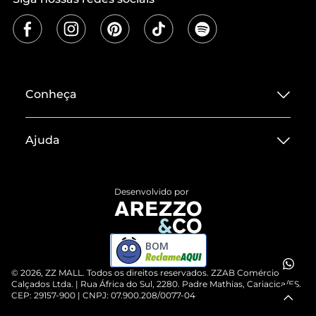
Conheça
Sobre ZZ MALL
Ajuda
Termos de Uso
Central de Atendimento
Políticas de Privacidade
Desenvolvido por
Entrega
ZZ Influ
Devolução do Produto
ZZ MALL é confiável
BOM
Compre pelo WhatsApp
ZZPay
©
2026
, ZZ MALL. Todos os direitos reservados.
ZZAB Comércio de
Cartão Presente
Calçados Ltda. | Rua África do Sul, 2280. Padre Mathias, Cariacica/ES.
CEP: 29157-900 | CNPJ: 07.900.208/0077-04
Vendas Corporativas