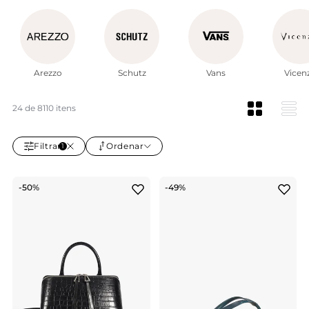
Aproveite descontos de até 70% em marcas como Arezzo,
Schutz, Anacapri, Vicenza e Vans! Ganhe 10% de cashback
em todas as compras e baixe o APP para ofertas
exclusivas. Não perca!
Ler mais
Arezzo
Schutz
Vans
Vicen
24 de 8110 itens
Filtrar
Ordenar
1
-50%
-49%