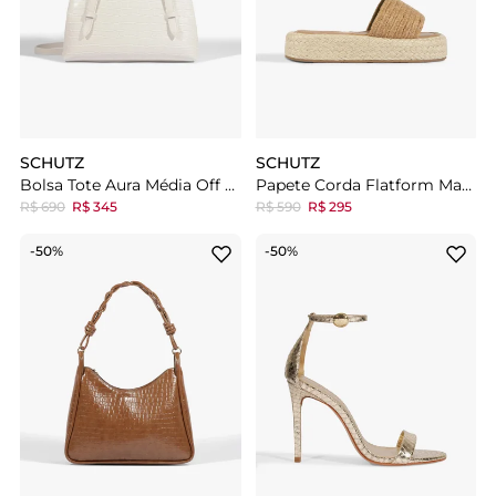
SCHUTZ
SCHUTZ
Bolsa Tote Aura Média Off White
Papete Corda Flatform Marrom
R$ 690
R$ 345
R$ 590
R$ 295
-50%
-50%