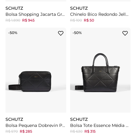
SCHUTZ
SCHUTZ
Bolsa Shopping Jacarta Grande Marrom
Chinelo Bico Redondo Jelly Verde
R$ 1.890
R$ 945
R$ 100
R$ 50
-50%
-50%
SCHUTZ
SCHUTZ
Bolsa Pequena Dobrevin Preta
Bolsa Tote Essence Média Preta
R$ 570
R$ 285
R$ 630
R$ 315