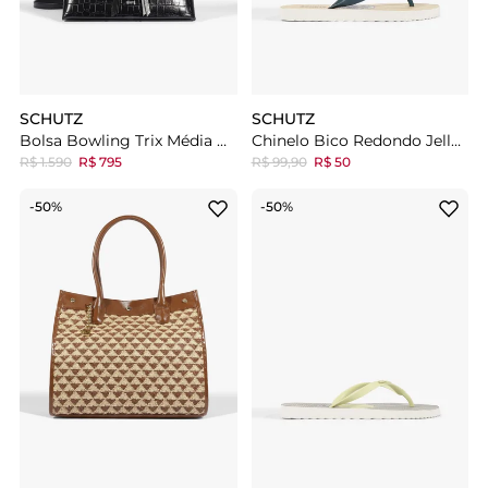
SCHUTZ
SCHUTZ
Bolsa Bowling Trix Média Couro Preta
Chinelo Bico Redondo Jelly Azul
R$ 1.590
R$ 795
R$ 99,90
R$ 50
-50%
-50%