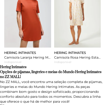
HERING INTIMATES
HERING INTIMATES
Camisola Laranja Hering Manga Curta Com Bolso
Camisola Rosa Hering Estampada Manga Curta Com Botões
Indisponível
Indisponível
Hering Intimates
Opções de pijamas, lingeries e meias do Mundo Hering Intimates
no ZZ MALL!
No ZZ MALL, você encontra uma seleção completa de pijamas,
lingeries e meias do Mundo Hering Intimates. As peças
combinam bom gosto e design sofisticado, proporcionando
conforto absoluto para todos os momentos. Descubra a linha
que oferece o que há de melhor para você!