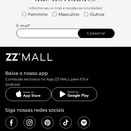
Informe seu e-mail e receba as novidades!
Feminino
Masculino
Outros
E-mail*
Cadastrar
Baixe o nosso app
Conteúdo exclusivo no App ZZ MALL para iOS e
Android
Siga nossas redes sociais