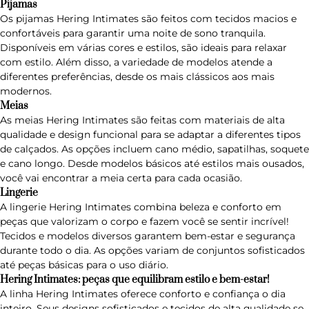
Pijamas
Os pijamas Hering Intimates são feitos com tecidos macios e
confortáveis para garantir uma noite de sono tranquila.
Disponíveis em várias cores e estilos, são ideais para relaxar
com estilo. Além disso, a variedade de modelos atende a
diferentes preferências, desde os mais clássicos aos mais
modernos.
Meias
As
meias Hering Intimates
são feitas com materiais de alta
qualidade e design funcional para se adaptar a diferentes tipos
de calçados. As opções incluem cano médio, sapatilhas, soquete
e cano longo. Desde modelos básicos até estilos mais ousados,
você vai encontrar a meia certa para cada ocasião.
Lingerie
A lingerie Hering Intimates combina beleza e conforto em
peças que valorizam o corpo e fazem você se sentir incrível!
Tecidos e modelos diversos garantem bem-estar e segurança
durante todo o dia. As opções variam de conjuntos sofisticados
até peças básicas para o uso diário.
Hering Intimates: peças que equilibram estilo e bem-estar!
A linha Hering Intimates oferece conforto e confiança o dia
inteiro. Seus designs sofisticados e tecidos de alta qualidade se