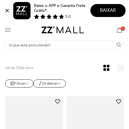
Baixe o APP e Garanta Frete 
BAIXAR
Grátis*
5.0
0
TIRACOLO
Liberdade, praticidade e estilo é o que bolsas tiracolo
proporcionam. Perfeitas para qualquer situação, essas
bolsas oferecem o equilíbrio ideal entre funcionalidade e
48 de 7036 itens
moda, adaptando-se maravilhosamente ao seu ritmo de
vida e aos seus looks.
Filtrar
Ordenar
Ler mais