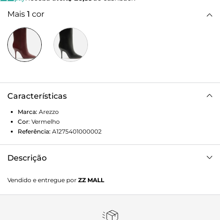
Mais
1
cor
Características
Marca:
Arezzo
Cor
:
Vermelho
Referência:
A1275401000002
Descrição
Bota vinho de couro. O sapato tem cano curto, salto alto
Vendido e entregue por
ZZ MALL
fino, ponta fina e biqueira em metal. Traz cabedal ajustado
ao pé e fecho em zíper na lateral interna do cano.