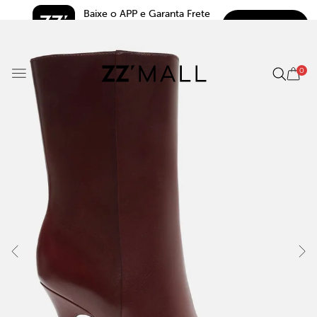
Baixe o APP e Garanta Frete 
BAIXAR
Grátis*
5.0
0