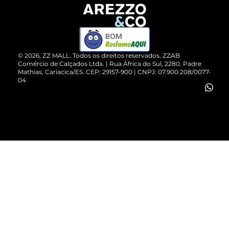
Devolução do Produto
ZZ MALL é confiável
Compre pelo WhatsApp
ZZPay
BOM
Cartão Presente
©
2026
, ZZ MALL. Todos os direitos reservados.
ZZAB
Comércio de Calçados Ltda. | Rua África do Sul, 2280. Padre
Mathias, Cariacica/ES. CEP: 29157-900 | CNPJ: 07.900.208/0077-
Vendas Corporativas
04