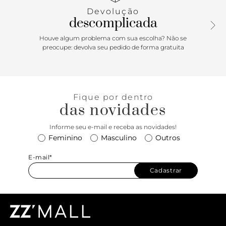
Devolução
descomplicada
Houve algum problema com sua escolha? Não se
preocupe: devolva seu pedido de forma gratuita
Fique por dentro
das novidades
Informe seu e-mail e receba as novidades!
Feminino
Masculino
Outros
E-mail*
Cadastrar