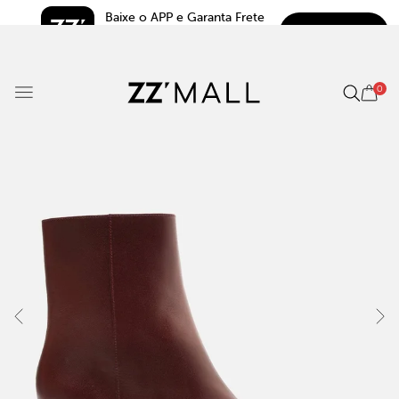
Baixe o APP e Garanta Frete 
BAIXAR
Grátis*
5.0
0