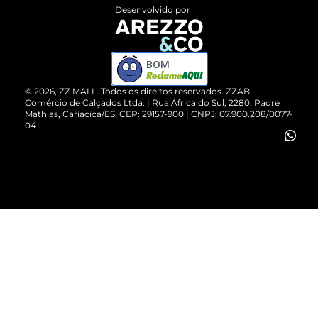
Entrega
ZZ Influ
Desenvolvido por
Devolução do Produto
ZZ MALL é confiável
Compre pelo WhatsApp
ZZPay
BOM
Cartão Presente
©
2026
, ZZ MALL. Todos os direitos reservados.
ZZAB
Comércio de Calçados Ltda. | Rua África do Sul, 2280. Padre
Mathias, Cariacica/ES. CEP: 29157-900 | CNPJ: 07.900.208/0077-
Vendas Corporativas
04