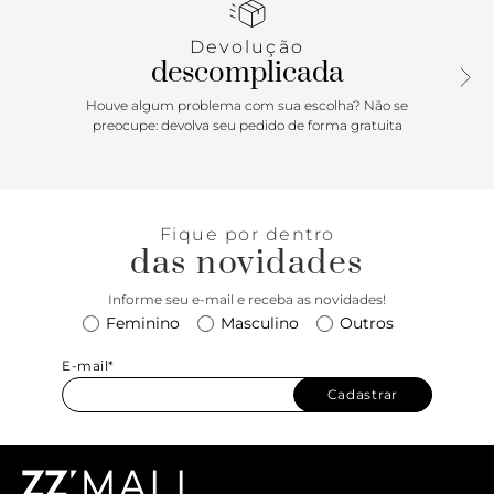
Devolução
descomplicada
Houve algum problema com sua escolha? Não se
preocupe: devolva seu pedido de forma gratuita
Fique por dentro
das novidades
Informe seu e-mail e receba as novidades!
Feminino
Masculino
Outros
E-mail*
Cadastrar