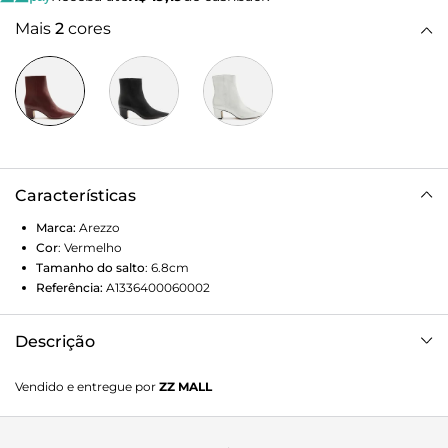
Mais
2
cores
Características
Marca:
Arezzo
Cor
:
Vermelho
Tamanho do salto
:
6.8cm
Referência:
A1336400060002
Descrição
Bota feminina vinho em couro. O sapato tem cano curto,
Vendido e entregue por
ZZ MALL
salto médio bloco e ponta fina. Traz cabedal ajustado ao pé
e fecho em zíper na lateral interna do cano.