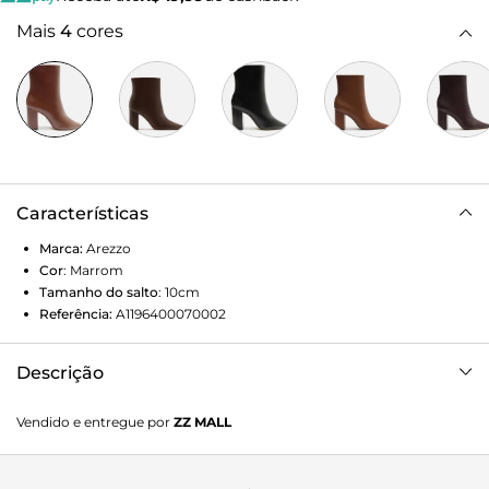
Mais
4
cores
Características
Marca:
Arezzo
Cor
:
Marrom
Tamanho do salto
:
10cm
Referência:
A1196400070002
Descrição
Bota feminina marrom em couro. O sapato tem cano
Vendido e entregue por
ZZ MALL
curto, salto alto bloco e ponta fina. Traz cabedal ajustado ao
pé e fecho em zíper na lateral interna do cano.