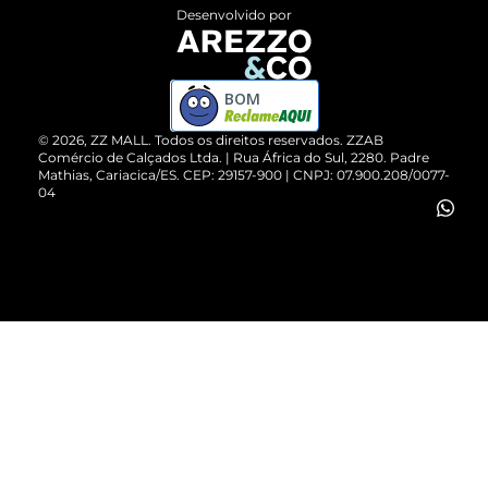
Entrega
ZZ Influ
Desenvolvido por
Devolução do Produto
ZZ MALL é confiável
Compre pelo WhatsApp
ZZPay
BOM
Cartão Presente
©
2026
, ZZ MALL. Todos os direitos reservados.
ZZAB
Comércio de Calçados Ltda. | Rua África do Sul, 2280. Padre
Mathias, Cariacica/ES. CEP: 29157-900 | CNPJ: 07.900.208/0077-
Vendas Corporativas
04