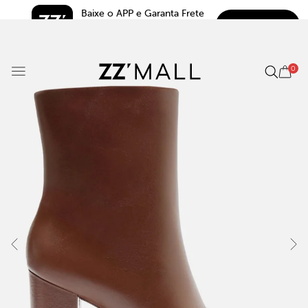
Baixe o APP e Garanta Frete 
BAIXAR
Grátis*
5.0
0