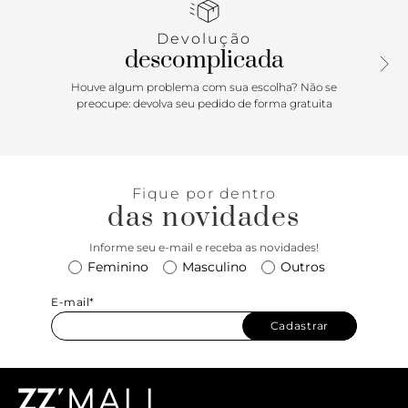
Devolução
descomplicada
Houve algum problema com sua escolha? Não se
preocupe: devolva seu pedido de forma gratuita
Fique por dentro
das novidades
Informe seu e-mail e receba as novidades!
Feminino
Masculino
Outros
E-mail*
Cadastrar