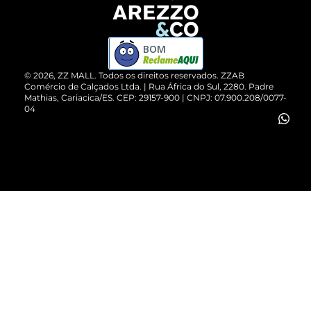
Devolução do Produto
ZZ MALL é confiável
Compre pelo WhatsApp
ZZPay
BOM
Cartão Presente
©
2026
, ZZ MALL. Todos os direitos reservados.
ZZAB
Comércio de Calçados Ltda. | Rua África do Sul, 2280. Padre
Mathias, Cariacica/ES. CEP: 29157-900 | CNPJ: 07.900.208/0077-
Vendas Corporativas
04