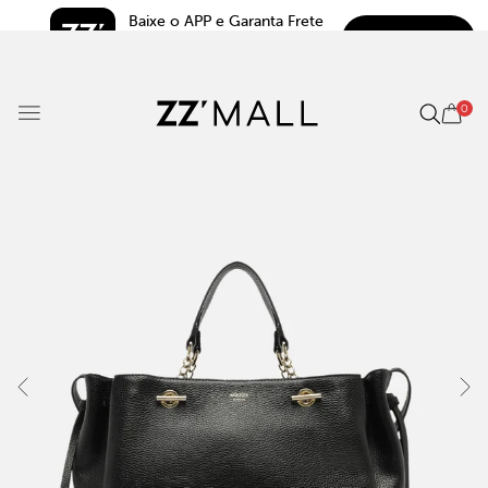
Baixe o APP e Garanta Frete 
BAIXAR
Grátis*
5.0
0