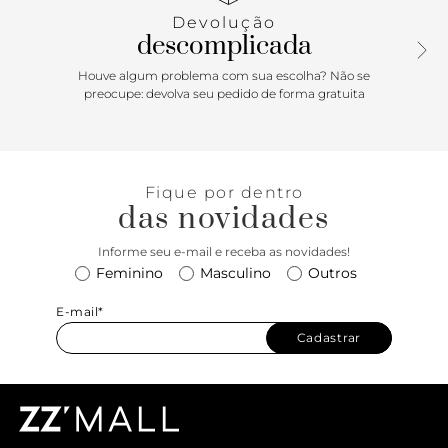
Devolução
descomplicada
Houve algum problema com sua escolha? Não se
preocupe: devolva seu pedido de forma gratuita
Fique por dentro
das novidades
Informe seu e-mail e receba as novidades!
Feminino
Masculino
Outros
E-mail*
Cadastrar