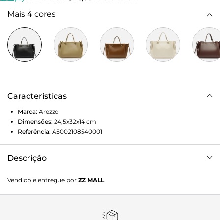
Mais
4
cores
Características
Marca:
Arezzo
Dimensões:
24,5x32x14
cm
Referência:
A5002108540001
Descrição
Bolsa tote grande preta. O acessório tem formato
Vendido e entregue por
ZZ MALL
estruturado e acabamento macio. Traz alça lateral
regulável, duas alças de mão presas por metais e fecho em
zíper e puxador. Com aplicação de tiras nas laterais.