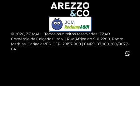
Devolução do Produto
ZZ MALL é confiável
Compre pelo WhatsApp
ZZPay
BOM
Cartão Presente
©
2026
, ZZ MALL. Todos os direitos reservados.
ZZAB
Comércio de Calçados Ltda. | Rua África do Sul, 2280. Padre
Mathias, Cariacica/ES. CEP: 29157-900 | CNPJ: 07.900.208/0077-
Vendas Corporativas
04