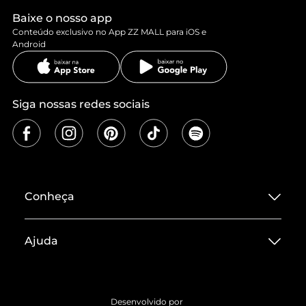
deixando a bolsa ainda mais feminina, moderninha e cool.
Aproveite o melhor do verão com a sua queridinha.
Baixe o nosso app
Conteúdo exclusivo no App ZZ MALL para iOS e
Android
Siga nossas redes sociais
Conheça
Sobre ZZ MALL
Ajuda
Termos de Uso
Central de Atendimento
Políticas de Privacidade
Entrega
ZZ Influ
Desenvolvido por