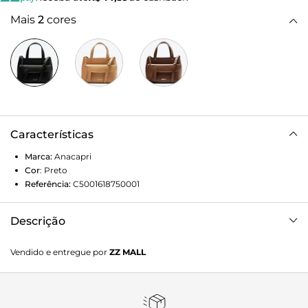
Mais
2
cores
Características
Marca:
Anacapri
Cor
:
Preto
Referência:
C5001618750001
Descrição
Bolsa tote média, com pouch removível, na cor preta. O
Vendido e entregue por
ZZ MALL
modelo de material similar ao couro possui shape
estruturado, com acabamento arredondado nos cantos. No
tamanho M, traz alça longa transversal, regulável e
removível por carrapetas e alças de mão com detalhe em