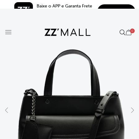
Baixe o APP e Garanta Frete 
BAIXAR
Grátis*
5.0
0