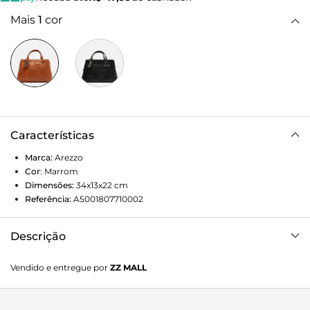
Mais
1
cor
Características
Marca:
Arezzo
Cor
:
Marrom
Dimensões:
34x13x22
cm
Referência:
A5001807710002
Descrição
Bolsa feminina tote grande marrom de couro. O modelo
Vendido e entregue por
ZZ MALL
tem formato estruturado e capas com tiras largas em
tressê e costuras aparentes. Traz alça lateral fina regulável,
duas alças de mão e fecho superior. Acompanha bag