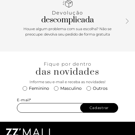
charm em metal geométrico e vazado.
Devolução
descomplicada
Houve algum problema com sua escolha? Não se
preocupe: devolva seu pedido de forma gratuita
Fique por dentro
das novidades
Informe seu e-mail e receba as novidades!
Feminino
Masculino
Outros
E-mail*
Cadastrar