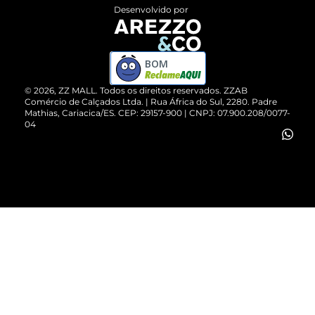
Entrega
ZZ Influ
Desenvolvido por
Devolução do Produto
ZZ MALL é confiável
Compre pelo WhatsApp
ZZPay
BOM
Cartão Presente
©
2026
, ZZ MALL. Todos os direitos reservados.
ZZAB
Comércio de Calçados Ltda. | Rua África do Sul, 2280. Padre
Mathias, Cariacica/ES. CEP: 29157-900 | CNPJ: 07.900.208/0077-
Vendas Corporativas
04