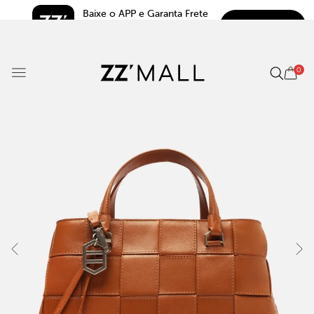
Baixe o APP e Garanta Frete 
BAIXAR
Grátis*
5.0
0