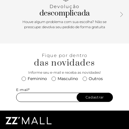
Devolução
descomplicada
Houve algum problema com sua escolha? Não se
preocupe: devolva seu pedido de forma gratuita
Fique por dentro
das novidades
Informe seu e-mail e receba as novidades!
Feminino
Masculino
Outros
E-mail*
Cadastrar