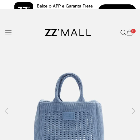
Baixe o APP e Garanta Frete 
BAIXAR
Grátis*
5.0
0