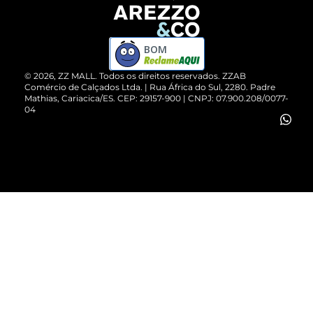
Devolução do Produto
ZZ MALL é confiável
Compre pelo WhatsApp
ZZPay
BOM
Cartão Presente
©
2026
, ZZ MALL. Todos os direitos reservados.
ZZAB
Comércio de Calçados Ltda. | Rua África do Sul, 2280. Padre
Mathias, Cariacica/ES. CEP: 29157-900 | CNPJ: 07.900.208/0077-
Vendas Corporativas
04