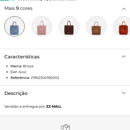
Mais
9
cores
Características
Marca:
Brizza
Cor
:
Azul
Referência:
Z1952300190002
Descrição
Bolsa tote pequena em tecido e crochê azul. O modelo tem
Vendido e entregue por
ZZ MALL
formato amplo, laterais arredondadas e capas tramadas e
vazadas. Traz alças e não possui fechamento. Com tag
emborrachada do nome da marca na capa.