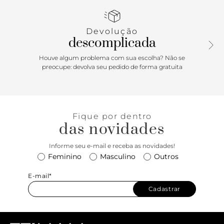
e na parte frontal da bolsa.
Devolução
descomplicada
Houve algum problema com sua escolha? Não se
preocupe: devolva seu pedido de forma gratuita
Fique por dentro
das novidades
Informe seu e-mail e receba as novidades!
Feminino
Masculino
Outros
E-mail*
Cadastrar