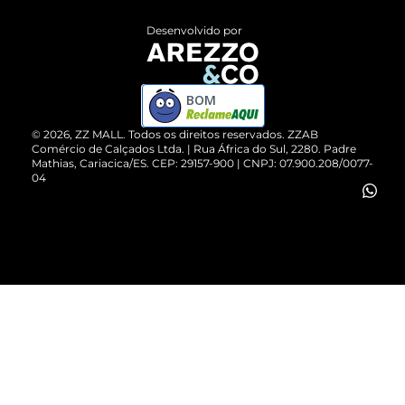
Entrega
ZZ Influ
Desenvolvido por
Devolução do Produto
ZZ MALL é confiável
Compre pelo WhatsApp
ZZPay
BOM
Cartão Presente
©
2026
, ZZ MALL. Todos os direitos reservados.
ZZAB
Comércio de Calçados Ltda. | Rua África do Sul, 2280. Padre
Mathias, Cariacica/ES. CEP: 29157-900 | CNPJ: 07.900.208/0077-
Vendas Corporativas
04