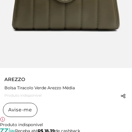
AREZZO
Bolsa Tiracolo Verde Arezzo Média
Produto indisponível
Avise-me
Produto indisponível
Receba até
R$ 18,39
de cashback