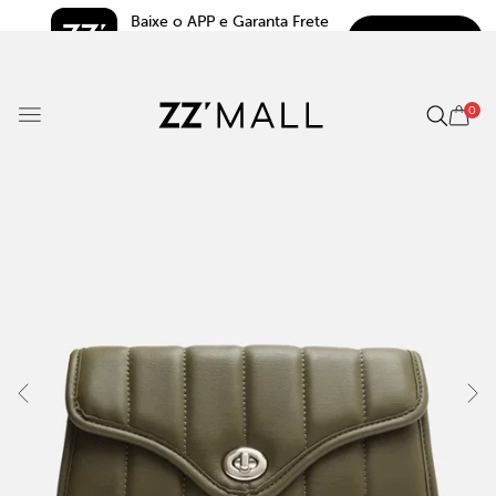
Baixe o APP e Garanta Frete 
BAIXAR
Grátis*
5.0
0