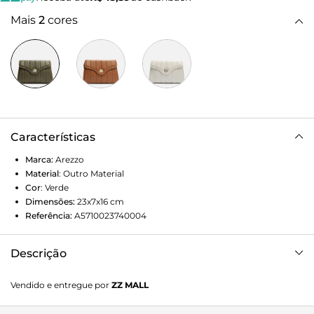
Mais
2
cores
Características
Marca:
Arezzo
Material
:
Outro Material
Cor
:
Verde
Dimensões:
23x7x16
cm
Referência:
A5710023740004
Descrição
Bolsa Tiracolo Verde Arezzo Média: Uma bolsa média em
Vendido e entregue por
ZZ MALL
tom de verde militar, com alça tiracolo ajustável. Possui
fechamento por zíper e detalhes em metal prateado na alça