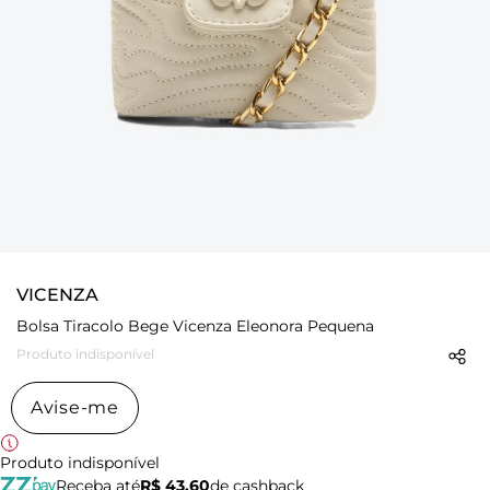
VICENZA
Bolsa Tiracolo Bege Vicenza Eleonora Pequena
Produto indisponível
Avise-me
Produto indisponível
Receba até
R$ 43,60
de cashback