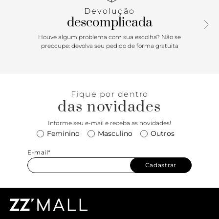
Devolução
descomplicada
Houve algum problema com sua escolha? Não se
preocupe: devolva seu pedido de forma gratuita
Fique por dentro
das novidades
Informe seu e-mail e receba as novidades!
Feminino
Masculino
Outros
E-mail*
Cadastrar