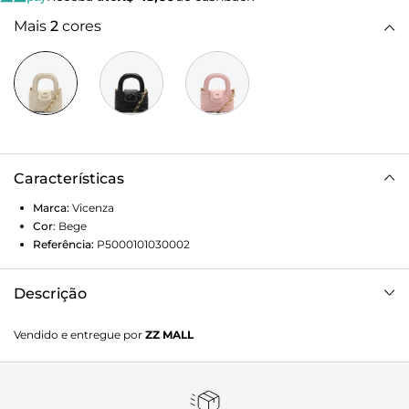
Mais
2
cores
Características
Marca:
Vicenza
Cor
:
Bege
Referência:
P5000101030002
Descrição
Largura 12,5cm x Altura 8,5cm x Profundidade 4cm
Vendido e entregue por
ZZ MALL