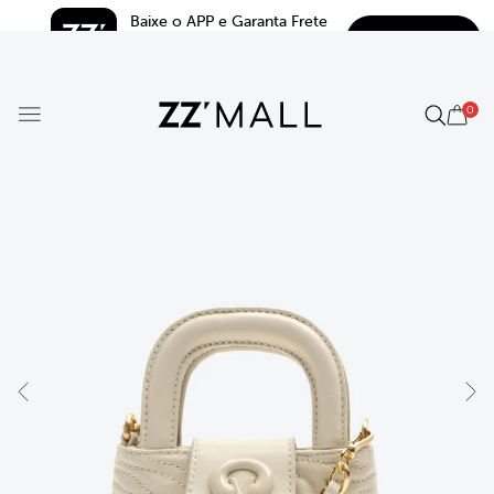
Baixe o APP e Garanta Frete 
BAIXAR
Grátis*
5.0
0