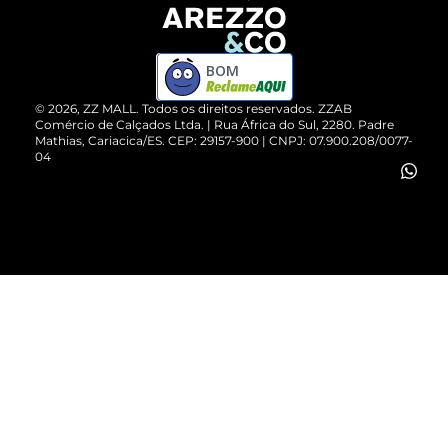
Devolução do Produto
ZZ MALL é confiável
Compre pelo WhatsApp
ZZPay
BOM
Cartão Presente
©
2026
, ZZ MALL. Todos os direitos reservados.
ZZAB
Comércio de Calçados Ltda. | Rua África do Sul, 2280. Padre
Mathias, Cariacica/ES. CEP: 29157-900 | CNPJ: 07.900.208/0077-
Vendas Corporativas
04