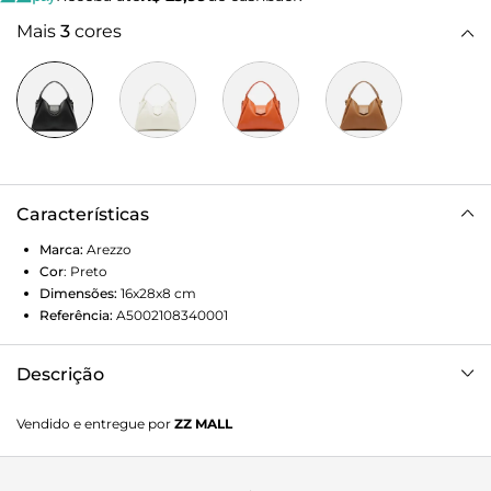
Mais
3
cores
Características
Marca:
Arezzo
Cor
:
Preto
Dimensões:
16x28x8
cm
Referência:
A5002108340001
Descrição
Bolsa hobo média de couro preta. O acessório tem formato
Vendido e entregue por
ZZ MALL
estruturado, laterais retas e acabamento macio. Traz alça de
ombro contínua à bolsa e alça longa tiracolo. Com fecho
superior por tira larga com imã e nome da marca.