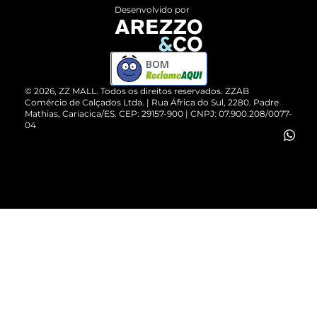
Entrega
ZZ Influ
Desenvolvido por
Devolução do Produto
ZZ MALL é confiável
Compre pelo WhatsApp
ZZPay
BOM
Cartão Presente
©
2026
, ZZ MALL. Todos os direitos reservados.
ZZAB
Comércio de Calçados Ltda. | Rua África do Sul, 2280. Padre
Mathias, Cariacica/ES. CEP: 29157-900 | CNPJ: 07.900.208/0077-
Vendas Corporativas
04