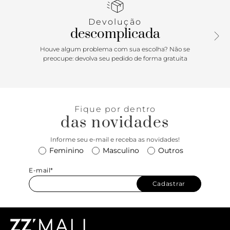
Devolução
descomplicada
Houve algum problema com sua escolha? Não se
preocupe: devolva seu pedido de forma gratuita
Fique por dentro
das novidades
Informe seu e-mail e receba as novidades!
Feminino
Masculino
Outros
E-mail*
Cadastrar