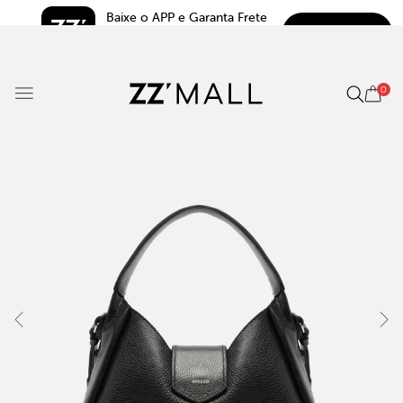
Baixe o APP e Garanta Frete 
BAIXAR
Grátis*
5.0
0