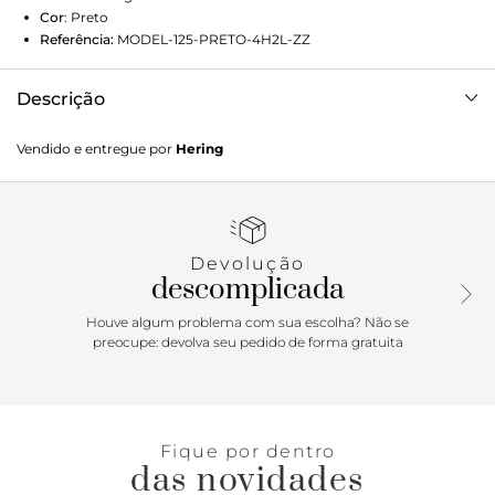
Cor
:
Preto
Referência:
MODEL-125-PRETO-4H2L-ZZ
Descrição
Blusa feminina elaborada em ribana canelada fio tinto.
Vendido e entregue por
Hering
Com silhueta solta ao corpo e padronagem de listras, é a
aposta ideal para seu look casual. Detalhes da peça: Em
ribana Canelada Fio tinto Modelagem regular Manga curta
Decote redondo
Devolução
descomplicada
Houve algum problema com sua escolha? Não se
preocupe: devolva seu pedido de forma gratuita
Fique por dentro
das novidades