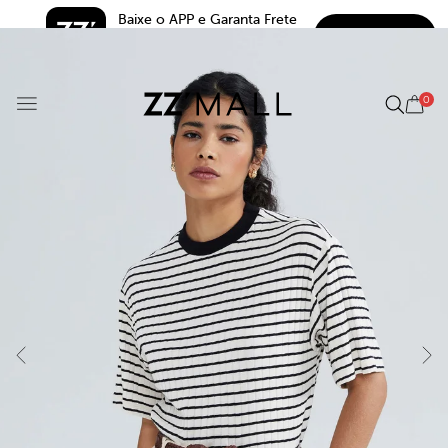
Baixe o APP e Garanta Frete 
BAIXAR
Grátis*
5.0
0