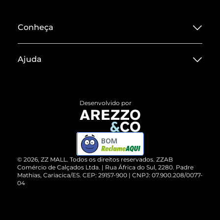
Conheça
Sobre ZZ MALL
Ajuda
Termos de Uso
Central de Atendimento
Políticas de Privacidade
Entrega
ZZ Influ
Desenvolvido por
Devolução do Produto
ZZ MALL é confiável
Compre pelo WhatsApp
ZZPay
BOM
Cartão Presente
©
2026
, ZZ MALL. Todos os direitos reservados.
ZZAB
Comércio de Calçados Ltda. | Rua África do Sul, 2280. Padre
Mathias, Cariacica/ES. CEP: 29157-900 | CNPJ: 07.900.208/0077-
Vendas Corporativas
04