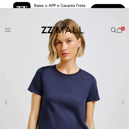
Baixe o APP e Garanta Frete 
BAIXAR
Grátis*
5.0
0