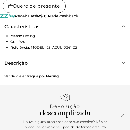
Quero de presente
Receba até
R$ 6,40
de cashback
Características
Marca:
Hering
Cor
:
Azul
Referência:
MODEL-125-AZUL-0241-ZZ
Descrição
A blusa básica feminina é o item indispensável no armário
Vendido e entregue por
Hering
de toda mulher. Com toque macio e leve, proporciona
satisfação ao vestir, além de um caimento perfeito.Dicas de
Uso: As básicas são ideais para compor todos os tipos de
looks, use sua imaginação e aposte com calças, shorts ou
saias da coleção para um visual completo! Detalhes da
Devolução
peça: Em malha Modelagem slim Manga curta Decote
descomplicada
redondo
Houve algum problema com sua escolha? Não se
preocupe: devolva seu pedido de forma gratuita