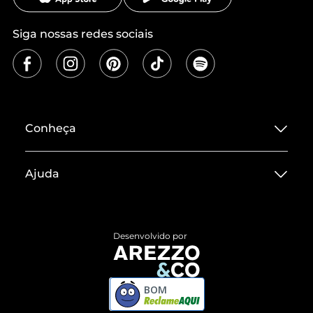
Siga nossas redes sociais
Conheça
Sobre ZZ MALL
Ajuda
Termos de Uso
Central de Atendimento
Políticas de Privacidade
Entrega
ZZ Influ
Desenvolvido por
Devolução do Produto
ZZ MALL é confiável
Compre pelo WhatsApp
ZZPay
BOM