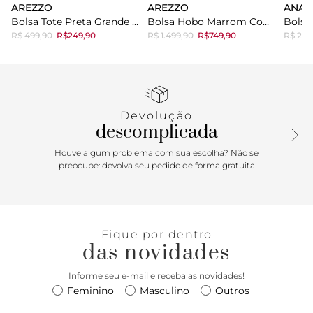
AREZZO
AREZZO
ANAC
Bolsa Tote Preta Grande Logo Perfurado
Bolsa Hobo Marrom Couro Grande Corrente Elos
R$ 499,90
R$249,90
R$ 1.499,90
R$749,90
R$ 269
Devolução
descomplicada
Houve algum problema com sua escolha? Não se
preocupe: devolva seu pedido de forma gratuita
Fique por dentro
das novidades
Informe seu e-mail e receba as novidades!
Feminino
Masculino
Outros