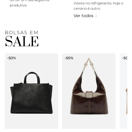
inteira no refrigerante, hoje o
produtivo.
cenário é outro.
Ver todos
BOLSAS EM
SALE
-50%
-50%
-50%