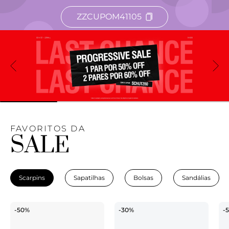
ZZCUPOM41105
FAVORITOS DA
SALE
Scarpins
Sapatilhas
Bolsas
Sandálias
-50%
-30%
-