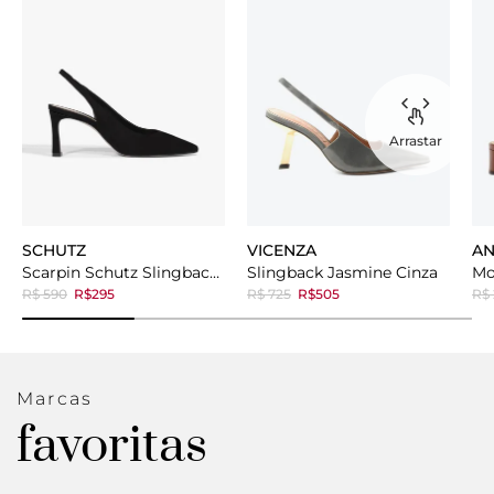
Arrastar
SCHUTZ
VICENZA
AN
Scarpin Schutz Slingback Mid Heel Black
Slingback Jasmine Cinza
R$ 590
R$295
R$ 725
R$505
R$ 
Marcas
favoritas