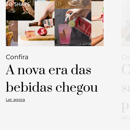
Confira
Co
A nova era das
C
bebidas chegou
s
Ler agora
p
Ler 