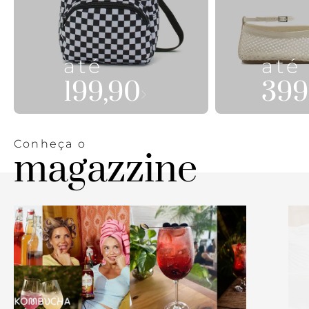
até
até
199,90
399
Conheça o
magazzine