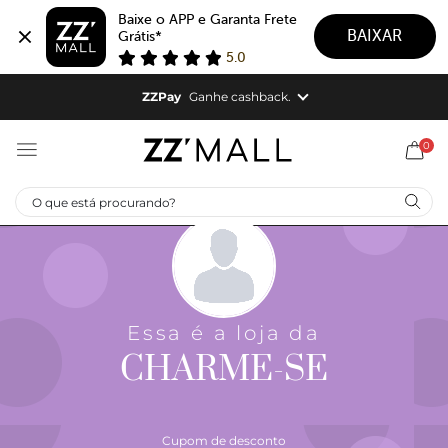
Baixe o APP e Garanta Frete 
BAIXAR
Grátis*
5.0
ZZCUPOM41105
ZZPay
Ganhe cashback.
ZZPAY |
Cashback em todas as suas compras.
0
Aproveite!
Essa é a loja da
CHARME-SE
Cupom de desconto