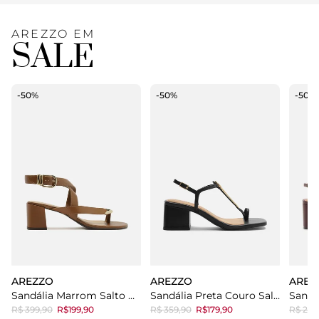
AREZZO EM
SALE
-50%
-50%
-50%
AREZZO
AREZZO
AREZ
Sandália Marrom Salto Médio Bloco
Sandália Preta Couro Salto Bloco Tira Metal
R$ 399,90
R$199,90
R$ 359,90
R$179,90
R$ 299