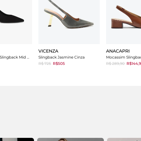
VICENZA
ANACAPRI
Scarpin Schutz Slingback Mid Heel Black
Slingback Jasmine Cinza
R$ 725
R$505
R$ 289,90
R$144,