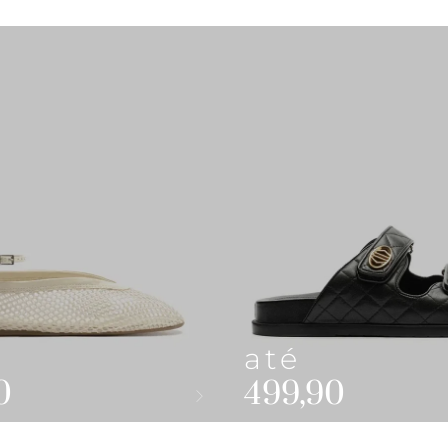
até
0
499,90