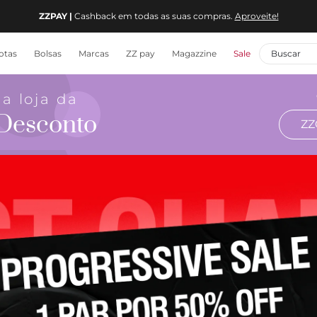
ZZCUPOM30603
ZZPAY |
Cashback em todas as suas compras.
Aproveite!
otas
Bolsas
Marcas
ZZ pay
Magazzine
Sale
 a loja da
Desconto
ZZ