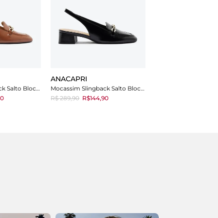
ANACAPRI
Mocassim Slingback Salto Bloco Corrente Marrom
Mocassim Slingback Salto Bloco Corrente Preta
90
R$ 289,90
R$144,90