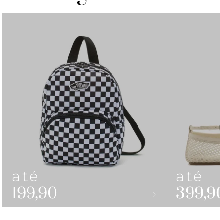
até
até
199,90
399,9