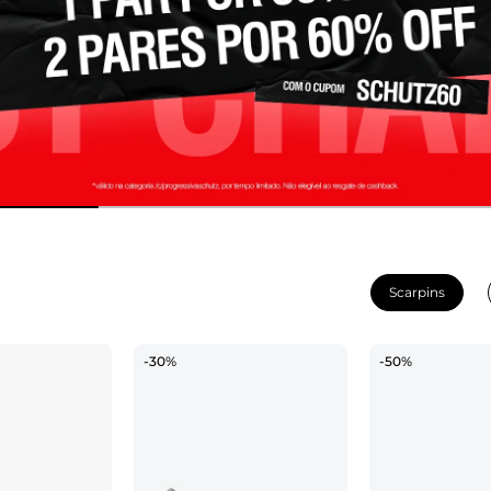
Scarpins
-30%
-50%