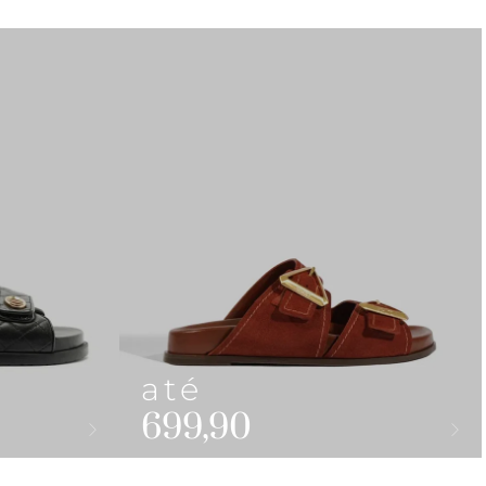
até
699,90