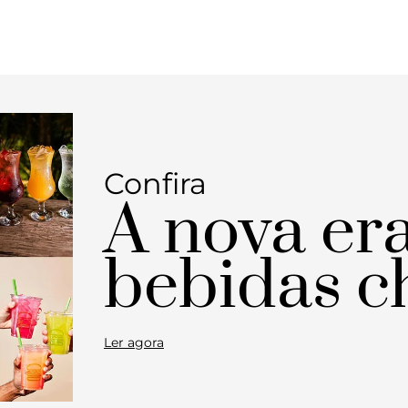
Confira
A nova er
bebidas c
Ler agora