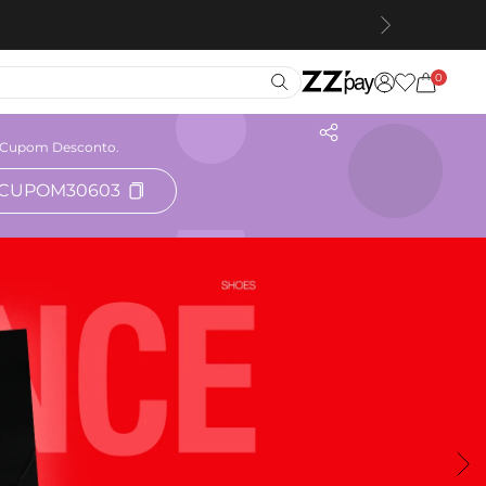
0
Cupom Desconto.
CUPOM30603