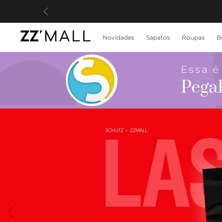
Novidades
Sapatos
Roupas
B
Essa é
Pega