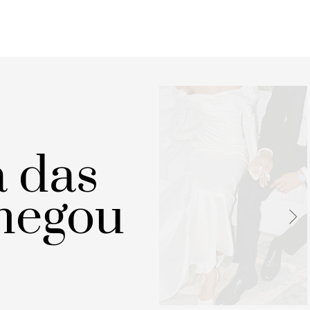
a das
hegou